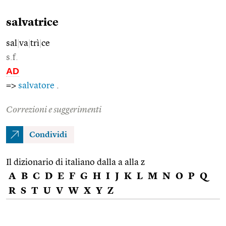
salvatrice
sal
|
va
|
trì
|
ce
s.f.
AD
=>
salvatore
.
Correzioni e suggerimenti
Condividi
Il dizionario di italiano dalla a alla z
A
B
C
D
E
F
G
H
I
J
K
L
M
N
O
P
Q
R
S
T
U
V
W
X
Y
Z