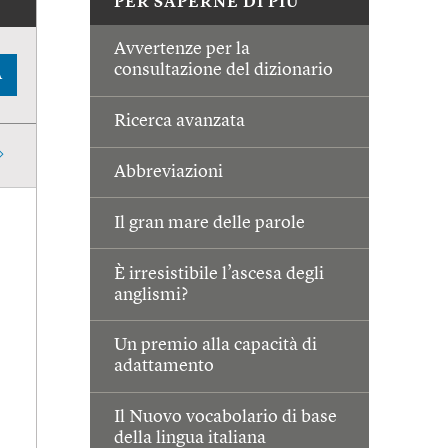
PER SAPERNE DI PIÙ
Avvertenze per la
consultazione del dizionario
A
Ricerca avanzata
Abbreviazioni
Il gran mare delle parole
È irresistibile l’ascesa degli
anglismi?
Un premio alla capacità di
adattamento
Il Nuovo vocabolario di base
della lingua italiana