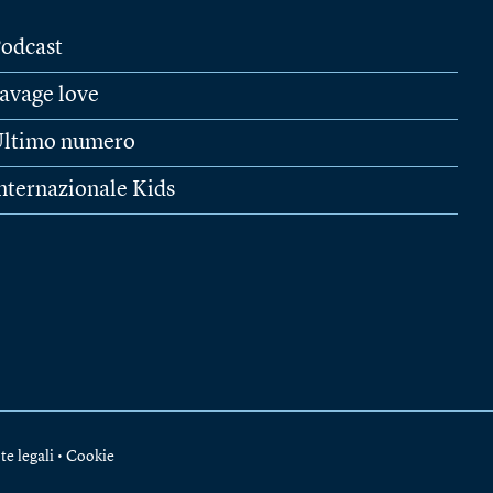
odcast
avage love
ltimo numero
nternazionale Kids
te legali
•
Cookie