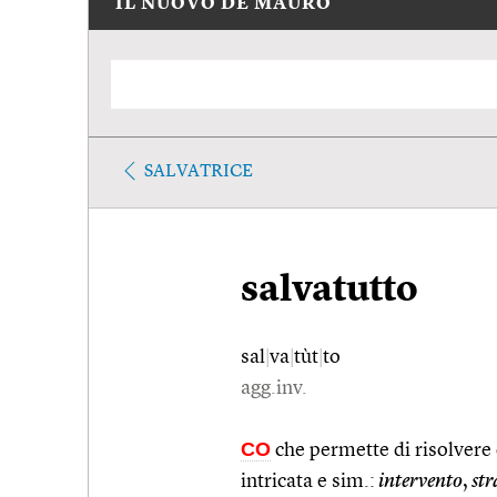
IL NUOVO DE MAURO
SALVATRICE
salvatutto
sal
|
va
|
tùt
|
to
agg.inv.
CO
che permette di risolver
intricata e sim.:
intervento
,
st