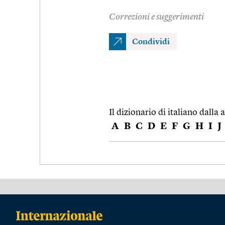
Correzioni e suggerimenti
Condividi
Il dizionario di italiano dalla a
A
B
C
D
E
F
G
H
I
J