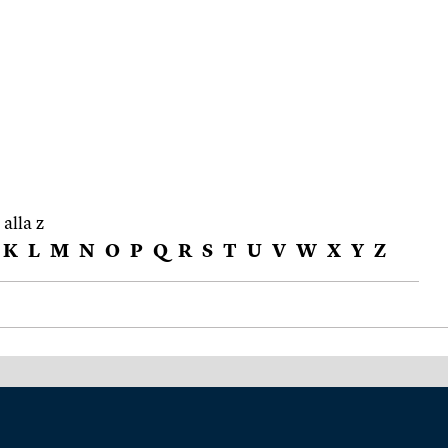
 alla z
K
L
M
N
O
P
Q
R
S
T
U
V
W
X
Y
Z