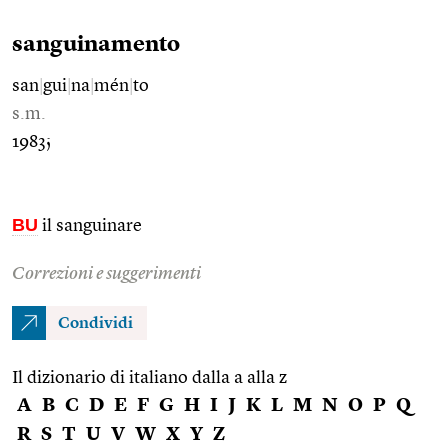
sanguinamento
san
|
gui
|
na
|
mén
|
to
s.m.
1983;
BU
il sanguinare
Correzioni e suggerimenti
Condividi
Il dizionario di italiano dalla a alla z
A
B
C
D
E
F
G
H
I
J
K
L
M
N
O
P
Q
R
S
T
U
V
W
X
Y
Z