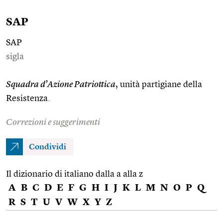
SAP
SAP
sigla
Squadra d’Azione Patriottica
, unità partigiane della
Resistenza.
Correzioni e suggerimenti
Condividi
Il dizionario di italiano dalla a alla z
A
B
C
D
E
F
G
H
I
J
K
L
M
N
O
P
Q
R
S
T
U
V
W
X
Y
Z