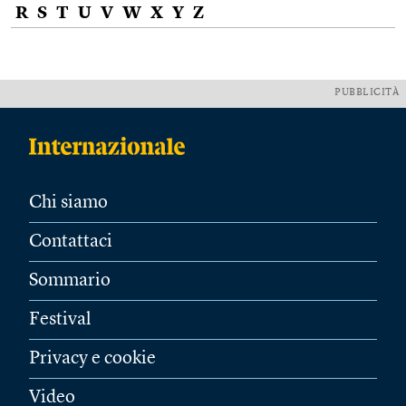
R
S
T
U
V
W
X
Y
Z
PUBBLICITÀ
Chi siamo
Contattaci
Sommario
Festival
Privacy e cookie
Video