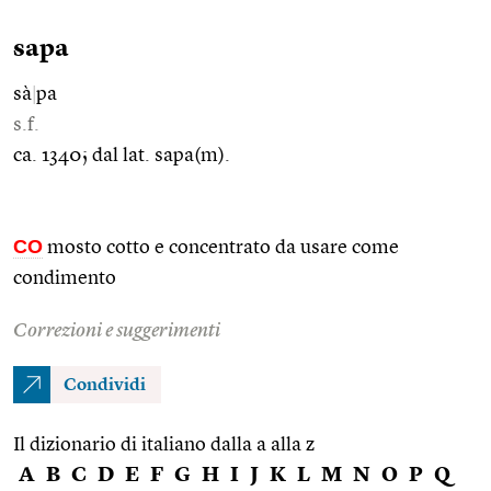
sapa
sà
|
pa
s.f.
ca. 1340; dal lat. sapa(m).
CO
mosto cotto e concentrato da usare come
condimento
Correzioni e suggerimenti
Condividi
Il dizionario di italiano dalla a alla z
A
B
C
D
E
F
G
H
I
J
K
L
M
N
O
P
Q