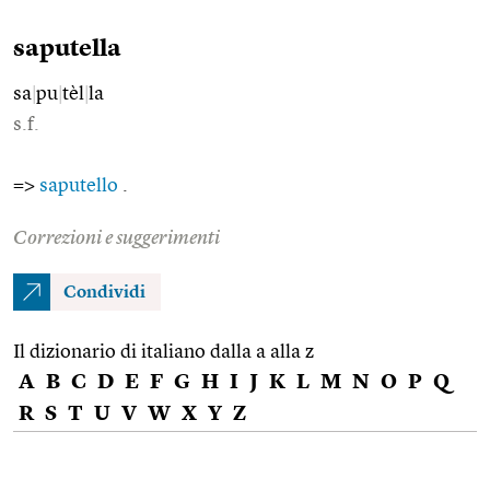
saputella
sa
|
pu
|
tèl
|
la
s.f.
=>
saputello
.
Correzioni e suggerimenti
Condividi
Il dizionario di italiano dalla a alla z
A
B
C
D
E
F
G
H
I
J
K
L
M
N
O
P
Q
R
S
T
U
V
W
X
Y
Z