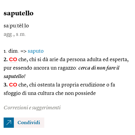
saputello
sa
|
pu
|
tèl
|
lo
agg., s.m.
1. dim. =>
saputo
2.
CO
che, chi si dà arie da persona adulta ed esperta,
pur essendo ancora un ragazzo:
cerca di non fare il
saputello!
3.
CO
che, chi ostenta la propria erudizione o fa
sfoggio di una cultura che non possiede
Correzioni e suggerimenti
Condividi