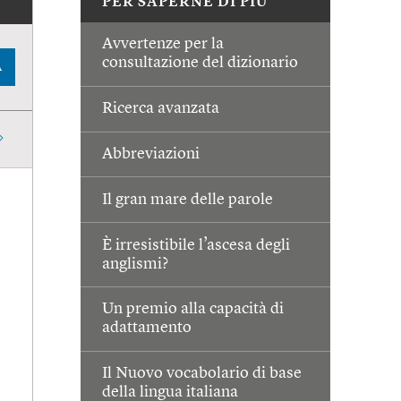
PER SAPERNE DI PIÙ
Avvertenze per la
consultazione del dizionario
A
Ricerca avanzata
Abbreviazioni
Il gran mare delle parole
È irresistibile l’ascesa degli
anglismi?
Un premio alla capacità di
adattamento
Il Nuovo vocabolario di base
della lingua italiana