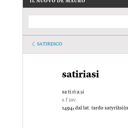
IL NUOVO DE MAURO
SATIRESCO
satiriasi
sa
|
ti
|
rì
|
a
|
ṣi
s.f.inv.
1494; dal lat. tardo satyrĭăsi(m