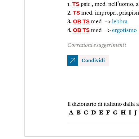
TS
1.
psic., med. nell’uomo, 
2.
TS
med. impropr., priapis
3.
OB
TS
med. =>
lebbra
4.
OB
TS
med. =>
ergotismo
Correzioni e suggerimenti
Condividi
Il dizionario di italiano dalla a
A
B
C
D
E
F
G
H
I
J