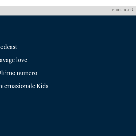
PUBBLICITÀ
odcast
avage love
ltimo numero
nternazionale Kids