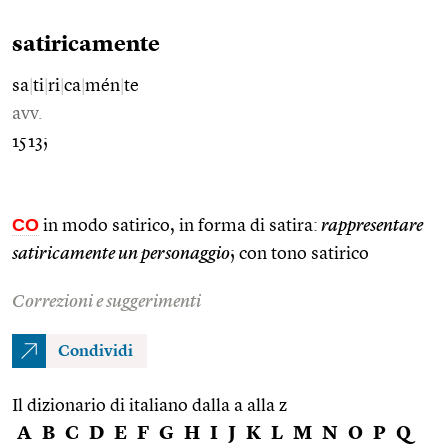
satiricamente
sa
|
ti
|
ri
|
ca
|
mén
|
te
avv.
1513;
CO
in modo satirico, in forma di satira:
rappresentare
satiricamente un personaggio
; con tono satirico
Correzioni e suggerimenti
Condividi
Il dizionario di italiano dalla a alla z
A
B
C
D
E
F
G
H
I
J
K
L
M
N
O
P
Q