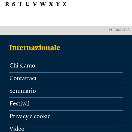
R
S
T
U
V
W
X
Y
Z
PUBBLICITÀ
Chi siamo
Contattaci
Sommario
Festival
Privacy e cookie
Video