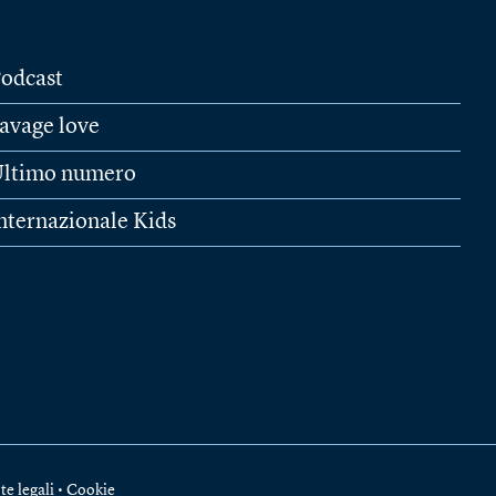
odcast
avage love
ltimo numero
nternazionale Kids
te legali
•
Cookie