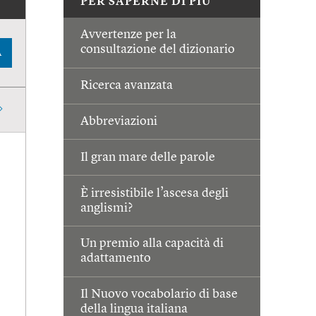
PER SAPERNE DI PIÙ
Avvertenze per la
consultazione del dizionario
A
Ricerca avanzata
Abbreviazioni
Il gran mare delle parole
È irresistibile l’ascesa degli
anglismi?
Un premio alla capacità di
adattamento
Il Nuovo vocabolario di base
della lingua italiana