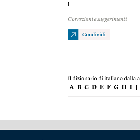
l
Correzioni e suggerimenti
Condividi
Il dizionario di italiano dalla a
A
B
C
D
E
F
G
H
I
J