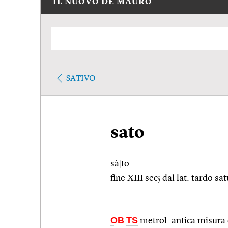
IL NUOVO DE MAURO
SATIVO
sato
sà
|
to
fine XIII sec; dal lat. tardo sa
OB
TS
metrol. antica misura d