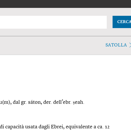
CERC
SATOLLA
tu(m), dal gr. sáton, der. dell’ebr. ṣeah.
i capacità usata dagli Ebrei, equivalente a ca. 12