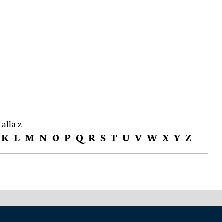
 alla z
K
L
M
N
O
P
Q
R
S
T
U
V
W
X
Y
Z