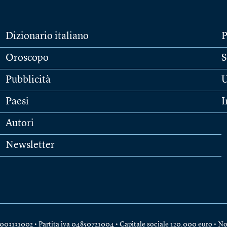
Dizionario italiano
P
Oroscopo
S
Pubblicità
U
Paesi
I
Autori
Newsletter
e 04003131002 • Partita iva 04850721004 • Capitale sociale 120.000 euro •
No