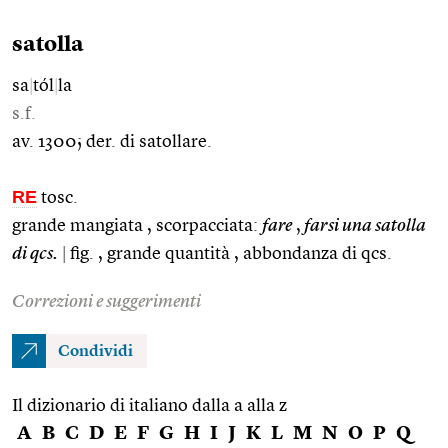
satolla
sa
|
tól
|
la
s.f.
av. 1300; der. di satollare.
RE
tosc.
grande mangiata , scorpacciata:
fare
,
farsi una satolla
di qcs.
|
fig. , grande quantità , abbondanza di qcs.
Correzioni e suggerimenti
Condividi
Il dizionario di italiano dalla a alla z
A
B
C
D
E
F
G
H
I
J
K
L
M
N
O
P
Q