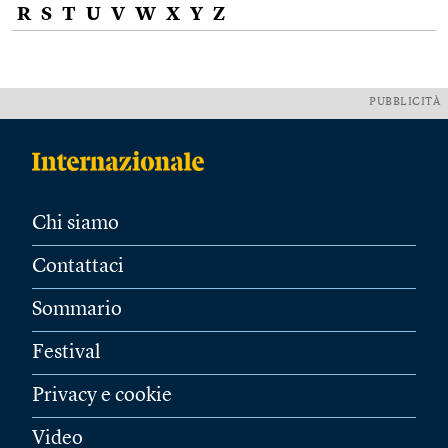
R
S
T
U
V
W
X
Y
Z
PUBBLICITÀ
Chi siamo
Contattaci
Sommario
Festival
Privacy e cookie
Video