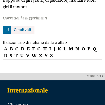
troppo su di giri
|
fam., di guidatore, mandare fuori
giri il motore
Correzioni e suggerimenti
Condividi
Il dizionario di italiano dalla a alla z
A
B
C
D
E
F
G
H
I
J
K
L
M
N
O
P
Q
R
S
T
U
V
W
X
Y
Z
PUBBLICITÀ