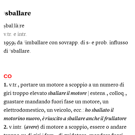
sballare
3
ṣbal
|
là
|
re
v.tr. e intr.
2
1959; da
imballare con sovrapp. di s- e prob. influsso
2
di
sballare.
CO
1.
v.tr., portare un motore a scoppio a un numero di
giri troppo elevato
sballare il motore
|
estens., colloq.,
guastare mandando fuori fase un motore, un
elettrodomestico, un veicolo, ecc.:
ho sballato il
motorino nuovo
,
è riuscito a sballare anche il frullatore
2.
v.intr. (
avere
) di motore a scoppio, essere o andare