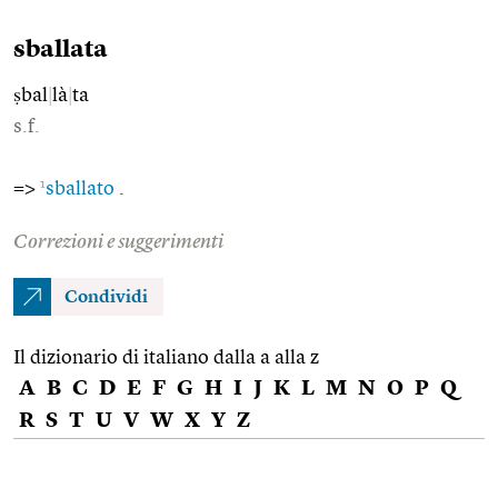
sballata
ṣbal
|
là
|
ta
s.f.
1
=>
sballato
.
Correzioni e suggerimenti
Condividi
Il dizionario di italiano dalla a alla z
A
B
C
D
E
F
G
H
I
J
K
L
M
N
O
P
Q
R
S
T
U
V
W
X
Y
Z