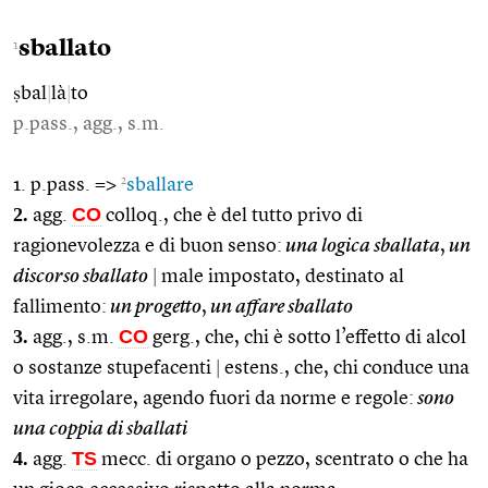
sballato
1
ṣbal
|
là
|
to
p.pass., agg., s.m.
2
1. p.pass. =>
sballare
2.
CO
agg.
colloq., che è del tutto privo di
ragionevolezza e di buon senso:
una logica sballata
,
un
discorso sballato
|
male impostato, destinato al
fallimento:
un progetto
,
un affare sballato
3.
CO
agg., s.m.
gerg., che, chi è sotto l’effetto di alcol
o sostanze stupefacenti
|
estens., che, chi conduce una
vita irregolare, agendo fuori da norme e regole:
sono
una coppia di sballati
4.
TS
agg.
mecc. di organo o pezzo, scentrato o che ha