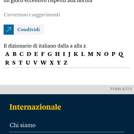
un gioco eccessivo rispetto alla norma
Correzioni e suggerimenti
Condividi
Il dizionario di italiano dalla a alla z
A
B
C
D
E
F
G
H
I
J
K
L
M
N
O
P
Q
R
S
T
U
V
W
X
Y
Z
PUBBLICITÀ
Chi siamo