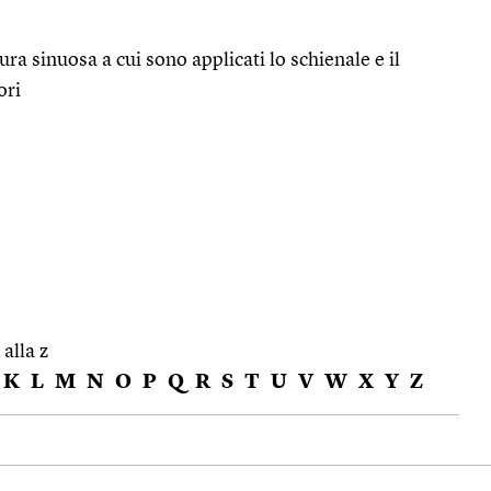
tura sinuosa a cui sono applicati lo schienale e il
ori
 alla z
K
L
M
N
O
P
Q
R
S
T
U
V
W
X
Y
Z