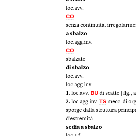
loc.avv.
CO
senza continuità, irregolarme
a sbalzo
loc.agg.inv.
CO
sbalzato
di sbalzo
loc.avv.
loc.agg.inv.
1.
BU
loc.avv.
di scatto | fig.
2.
TS
loc.agg.inv.
mecc. di org
sporge dalla struttura princip
d’estremità.
sedia a sbalzo
loc.s.f.