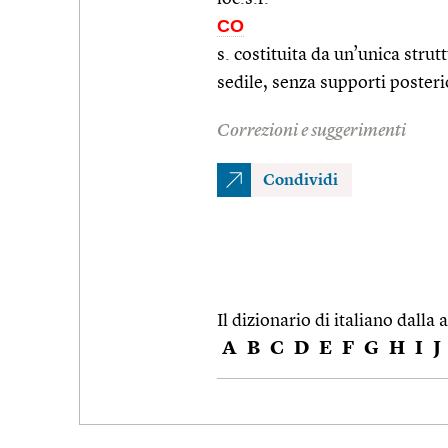
CO
s. costituita da un’unica strut
sedile, senza supporti posteri
Correzioni e suggerimenti
Condividi
Il dizionario di italiano dalla a
A
B
C
D
E
F
G
H
I
J