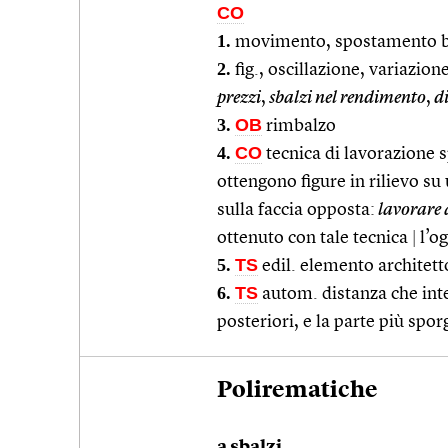
CO
1.
movimento, spostamento br
2.
fig., oscillazione, variazio
prezzi
,
sbalzi nel rendimento
,
d
3.
OB
rimbalzo
4.
CO
tecnica di lavorazione s
ottengono figure in rilievo s
sulla faccia opposta:
lavorare 
ottenuto con tale tecnica
|
l’og
5.
TS
edil. elemento architett
6.
TS
autom. distanza che inter
posteriori, e la parte più spor
Polirematiche
a sbalzi