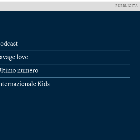
PUBBLICITÀ
odcast
avage love
ltimo numero
nternazionale Kids