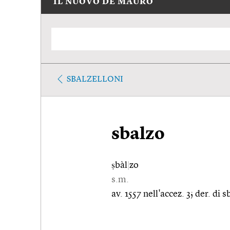
IL NUOVO DE MAURO
SBALZELLONI
sbalzo
ṣbàl
|
zo
s.m.
av. 1557 nell'accez. 3; der. di s