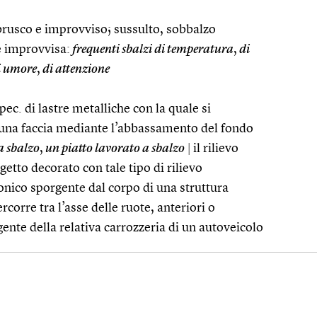
usco e improvviso; sussulto, sobbalzo
ne improvvisa:
frequenti sbalzi di temperatura
,
di
i umore
,
di attenzione
pec. di lastre metalliche con la quale si
u una faccia mediante l’abbassamento del fondo
a sbalzo
,
un piatto lavorato a sbalzo
|
il rilievo
getto decorato con tale tipo di rilievo
onico sporgente dal corpo di una struttura
corre tra l’asse delle ruote, anteriori o
gente della relativa carrozzeria di un autoveicolo