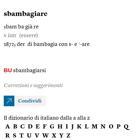
sbambagiare
ṣbam
|
ba
|
già
|
re
v.intr. (essere)
1
1872; der. di bambagia con s- e
-are.
BU
sbambagiarsi
Correzioni e suggerimenti
Condividi
Il dizionario di italiano dalla a alla z
A
B
C
D
E
F
G
H
I
J
K
L
M
N
O
P
Q
R
S
T
U
V
W
X
Y
Z