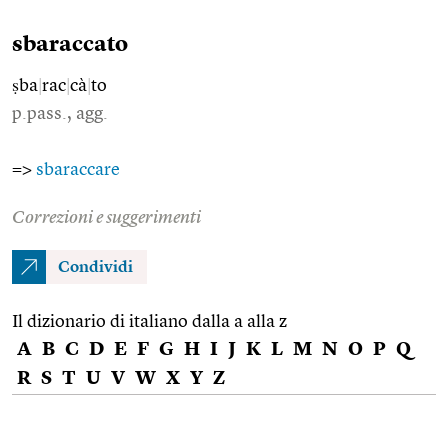
sbaraccato
ṣba
|
rac
|
cà
|
to
p.pass., agg.
=>
sbaraccare
Correzioni e suggerimenti
Condividi
Il dizionario di italiano dalla a alla z
A
B
C
D
E
F
G
H
I
J
K
L
M
N
O
P
Q
R
S
T
U
V
W
X
Y
Z