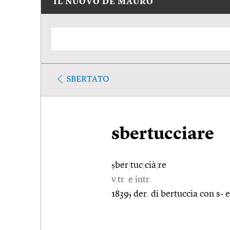
IL NUOVO DE MAURO
SBERTATO
sbertucciare
ṣber
|
tuc
|
cià
|
re
v.tr. e intr.
1839; der. di bertuccia con s- 