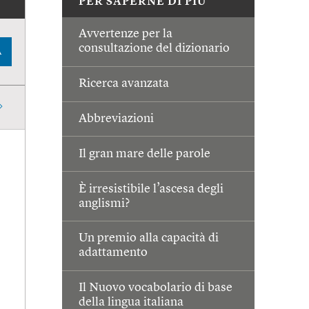
PER SAPERNE DI PIÙ
Avvertenze per la
consultazione del dizionario
A
Ricerca avanzata
Abbreviazioni
Il gran mare delle parole
È irresistibile l’ascesa degli
anglismi?
Un premio alla capacità di
adattamento
Il Nuovo vocabolario di base
della lingua italiana