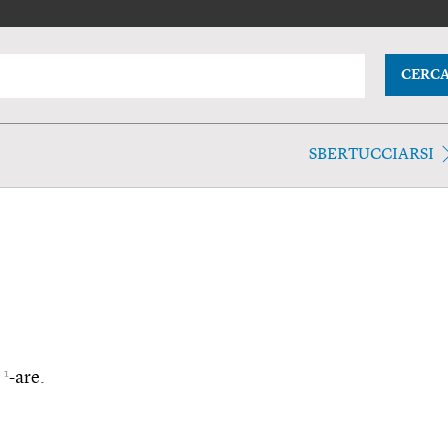
CERC
SBERTUCCIARSI
1
e
-are.