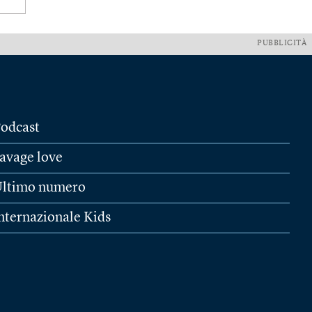
PUBBLICITÀ
odcast
avage love
ltimo numero
nternazionale Kids