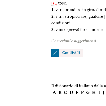
RE
tosc.
1.
v.tr., prendere in giro, de
2.
v.tr., stropicciare, gualcire
|
condizioni
3.
v.intr. (
avere
) fare smorfie
Correzioni e suggerimenti
Condividi
Il dizionario di italiano dalla a
A
B
C
D
E
F
G
H
I
J