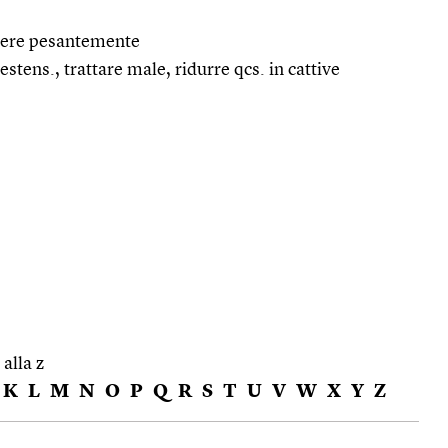
ridere pesantemente
estens., trattare male, ridurre qcs. in cattive
 alla z
K
L
M
N
O
P
Q
R
S
T
U
V
W
X
Y
Z