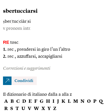
sbertucciarsi
ṣber
|
tuc
|
ciàr
|
si
v.pronom.intr.
RE
tosc.
1.
rec., prendersi in giro l’un l’altro
2.
rec., azzuffarsi, accapigliarsi
Correzioni e suggerimenti
Condividi
Il dizionario di italiano dalla a alla z
A
B
C
D
E
F
G
H
I
J
K
L
M
N
O
P
Q
R
S
T
U
V
W
X
Y
Z