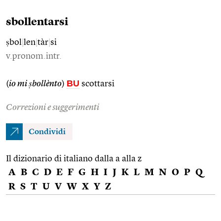
sbollentarsi
ṣbol
|
len
|
tàr
|
si
v.pronom.intr.
BU
(
io mi ṣbollènto
)
scottarsi
Correzioni e suggerimenti
Condividi
Il dizionario di italiano dalla a alla z
A
B
C
D
E
F
G
H
I
J
K
L
M
N
O
P
Q
R
S
T
U
V
W
X
Y
Z