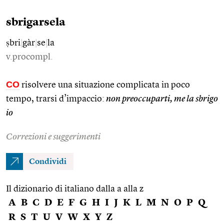
sbrigarsela
ṣbri
|
gàr
|
se
|
la
v.procompl.
CO
risolvere una situazione complicata in poco
tempo, trarsi d’impaccio:
non preoccuparti, me la sbrigo
io
Correzioni e suggerimenti
Condividi
Il dizionario di italiano dalla a alla z
A
B
C
D
E
F
G
H
I
J
K
L
M
N
O
P
Q
R
S
T
U
V
W
X
Y
Z