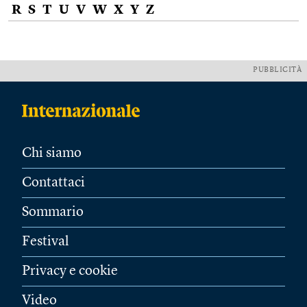
R
S
T
U
V
W
X
Y
Z
PUBBLICITÀ
Chi siamo
Contattaci
Sommario
Festival
Privacy e cookie
Video