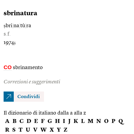
sbrinatura
ṣbri
|
na
|
tù
|
ra
s.f.
1974;
CO
sbrinamento
Correzioni e suggerimenti
Condividi
Il dizionario di italiano dalla a alla z
A
B
C
D
E
F
G
H
I
J
K
L
M
N
O
P
Q
R
S
T
U
V
W
X
Y
Z