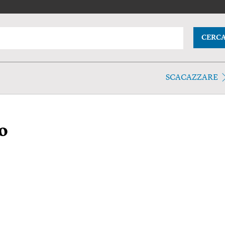
CERC
SCACAZZARE
o