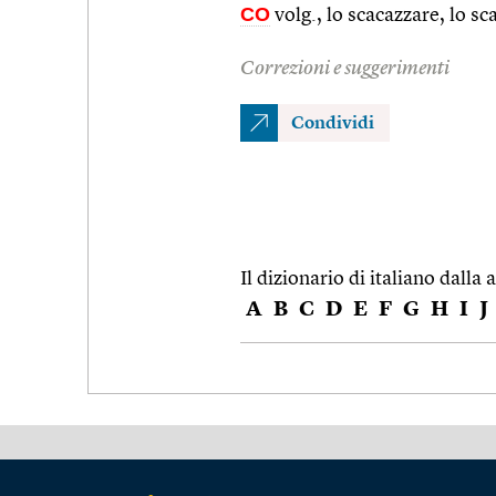
CO
volg., lo scacazzare, lo sc
Correzioni e suggerimenti
Condividi
Il dizionario di italiano dalla a
A
B
C
D
E
F
G
H
I
J