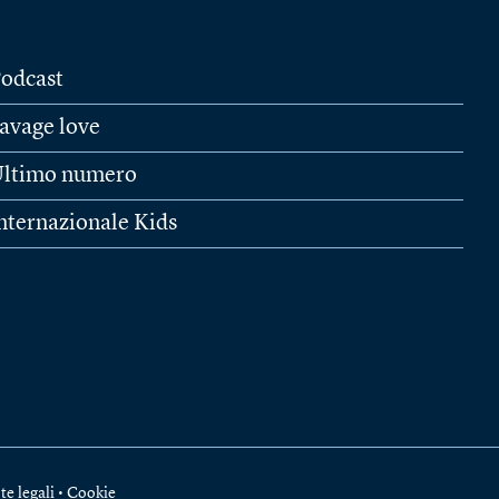
odcast
avage love
ltimo numero
nternazionale Kids
te legali
•
Cookie