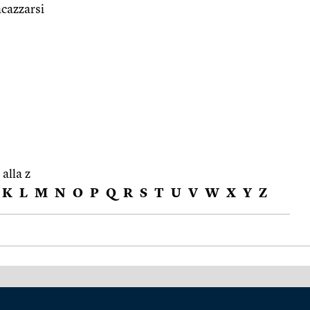
acazzarsi
 alla z
K
L
M
N
O
P
Q
R
S
T
U
V
W
X
Y
Z