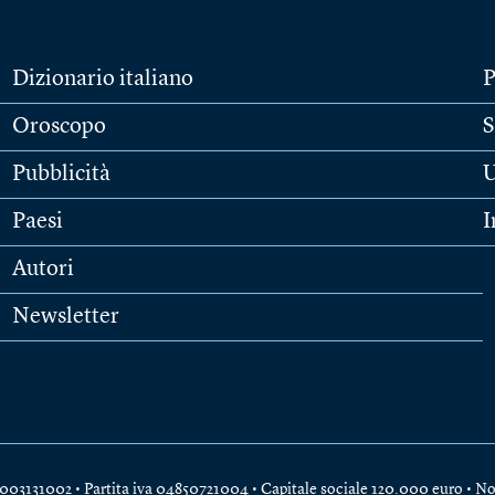
Dizionario italiano
P
Oroscopo
S
Pubblicità
U
Paesi
I
Autori
Newsletter
e 04003131002 • Partita iva 04850721004 • Capitale sociale 120.000 euro •
No