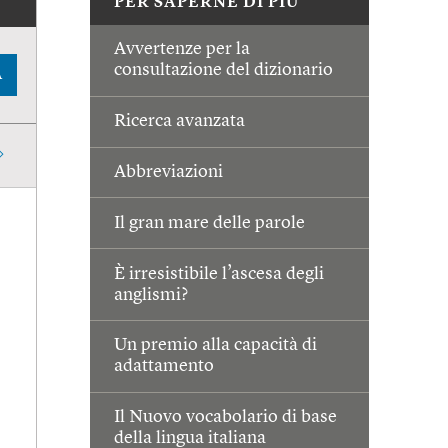
PER SAPERNE DI PIÙ
Avvertenze per la
consultazione del dizionario
A
Ricerca avanzata
Abbreviazioni
Il gran mare delle parole
È irresistibile l’ascesa degli
anglismi?
Un premio alla capacità di
adattamento
Il Nuovo vocabolario di base
della lingua italiana