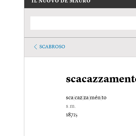
IL NUOVO DE MAURO
SCABROSO
scacazzament
sca
|
caz
|
za
|
mén
|
to
s.m.
1872;