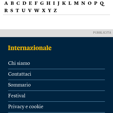
A
B
C
D
E
F
G
H
I
J
K
L
M
N
O
P
Q
R
S
T
U
V
W
X
Y
Z
PUBBLICITÀ
Chi siamo
Contattaci
Sommario
Festival
Privacy e cookie