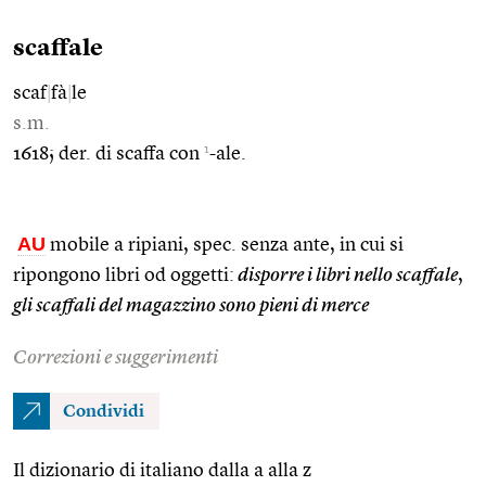
scaffale
scaf
|
fà
|
le
s.m.
1
1618; der. di scaffa con
-ale.
AU
mobile a ripiani, spec. senza ante, in cui si
ripongono libri od oggetti:
disporre i libri nello scaffale
,
gli scaffali del magazzino sono pieni di merce
Correzioni e suggerimenti
Condividi
Il dizionario di italiano dalla a alla z