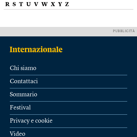
R
S
T
U
V
W
X
Y
Z
PUBBLICITÀ
Chi siamo
Contattaci
Sommario
Festival
Privacy e cookie
Video