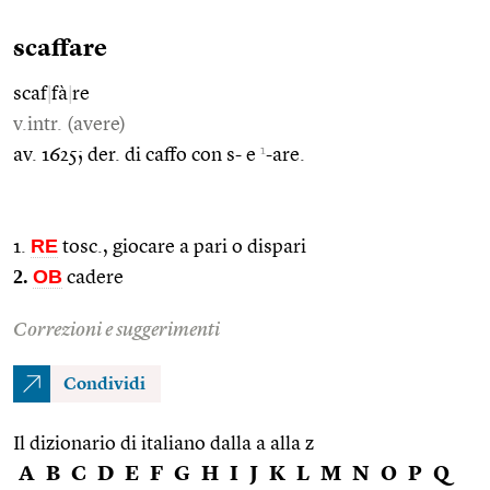
scaffare
scaf
|
fà
|
re
v.intr. (avere)
1
av. 1625; der. di caffo con s- e
-are.
RE
1.
tosc., giocare a pari o dispari
2.
OB
cadere
Correzioni e suggerimenti
Condividi
Il dizionario di italiano dalla a alla z
A
B
C
D
E
F
G
H
I
J
K
L
M
N
O
P
Q