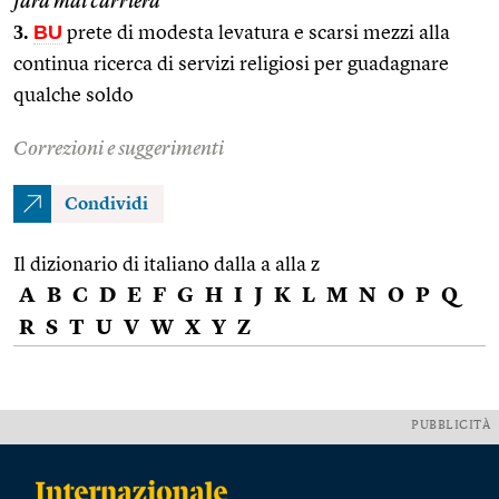
farà mai carriera
3.
BU
prete di modesta levatura e scarsi mezzi alla
continua ricerca di servizi religiosi per guadagnare
qualche soldo
Correzioni e suggerimenti
Condividi
Il dizionario di italiano dalla a alla z
A
B
C
D
E
F
G
H
I
J
K
L
M
N
O
P
Q
R
S
T
U
V
W
X
Y
Z
PUBBLICITÀ