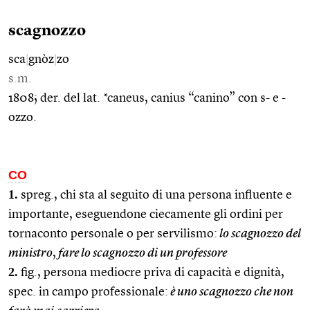
scagnozzo
sca
|
gnòz
|
zo
s.m.
1808; der. del lat. *caneus, canius “canino” con s- e -
ozzo.
CO
1.
spreg., chi sta al seguito di una persona influente e
importante, eseguendone ciecamente gli ordini per
tornaconto personale o per servilismo:
lo scagnozzo del
ministro
,
fare lo scagnozzo di un professore
2.
fig., persona mediocre priva di capacità e dignità,
spec. in campo professionale:
è uno scagnozzo che non