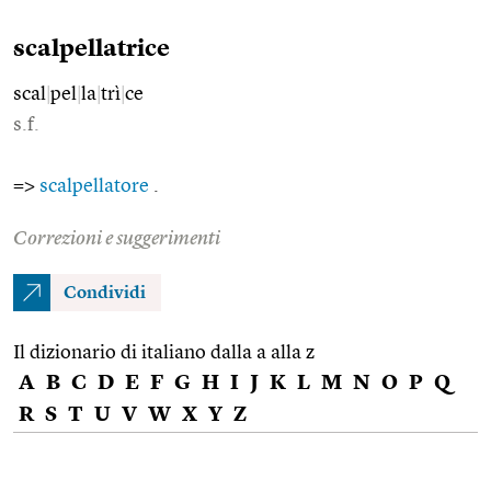
scalpellatrice
scal
|
pel
|
la
|
trì
|
ce
s.f.
=>
scalpellatore
.
Correzioni e suggerimenti
Condividi
Il dizionario di italiano dalla a alla z
A
B
C
D
E
F
G
H
I
J
K
L
M
N
O
P
Q
R
S
T
U
V
W
X
Y
Z