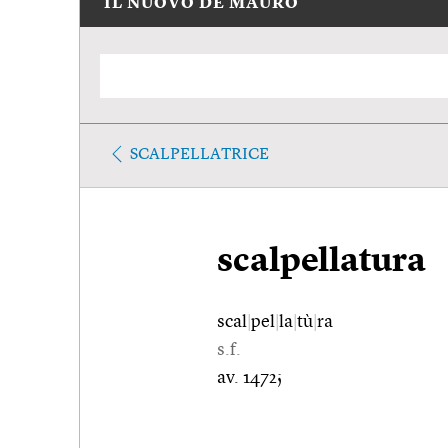
IL NUOVO DE MAURO
SCALPELLATRICE
scalpellatura
scal
|
pel
|
la
|
tù
|
ra
s.f.
av. 1472;