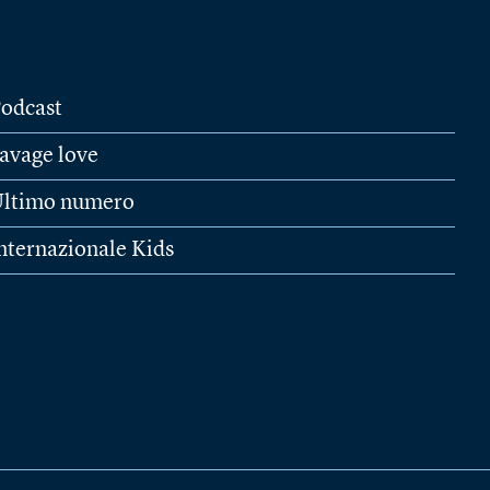
odcast
avage love
ltimo numero
nternazionale Kids