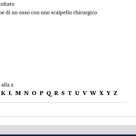
sultato
ne di un osso con uno scalpello chirurgico
 alla z
K
L
M
N
O
P
Q
R
S
T
U
V
W
X
Y
Z