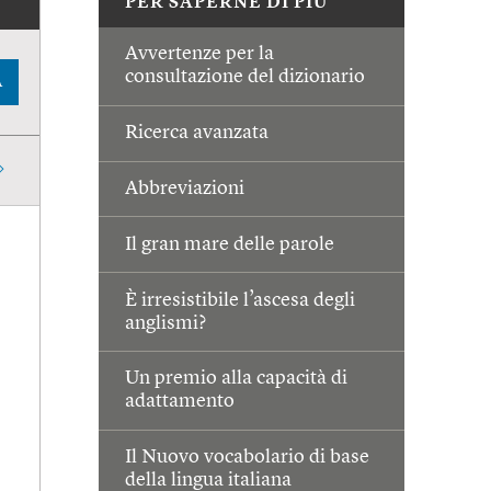
PER SAPERNE DI PIÙ
Avvertenze per la
consultazione del dizionario
A
Ricerca avanzata
Abbreviazioni
Il gran mare delle parole
È irresistibile l’ascesa degli
anglismi?
Un premio alla capacità di
adattamento
Il Nuovo vocabolario di base
della lingua italiana