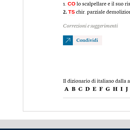
CO
1.
lo scalpellare e il suo ri
2.
TS
chir. parziale demolizio
Correzioni e suggerimenti
Condividi
Il dizionario di italiano dalla a
A
B
C
D
E
F
G
H
I
J