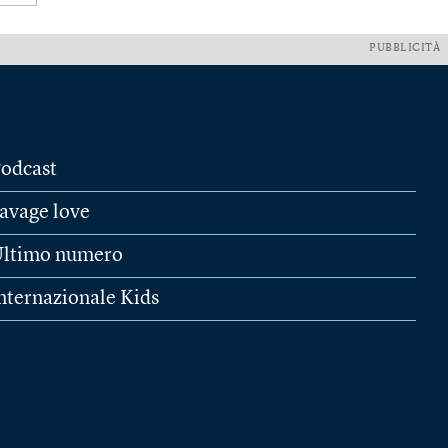
PUBBLICITÀ
odcast
avage love
ltimo numero
nternazionale Kids