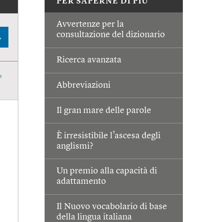
PER SAPERNE DI PIÙ
Avvertenze per la
consultazione del dizionario
A
Ricerca avanzata
Abbreviazioni
Il gran mare delle parole
È irresistibile l’ascesa degli
anglismi?
Un premio alla capacità di
adattamento
Il Nuovo vocabolario di base
della lingua italiana