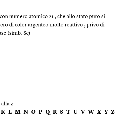
con numero atomico 21 , che allo stato puro si
ro di color argenteo molto reattivo , privo di
sse (simb. Sc)
 alla z
K
L
M
N
O
P
Q
R
S
T
U
V
W
X
Y
Z