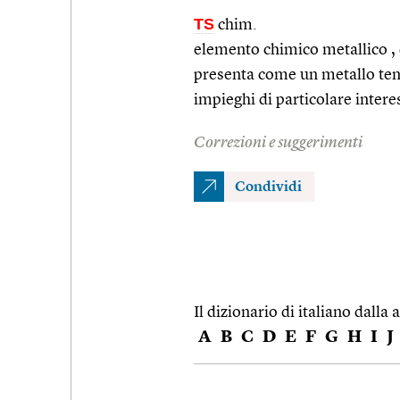
TS
chim.
elemento chimico metallico , 
presenta come un metallo tene
impieghi di particolare intere
Correzioni e suggerimenti
Condividi
Il dizionario di italiano dalla a
A
B
C
D
E
F
G
H
I
J