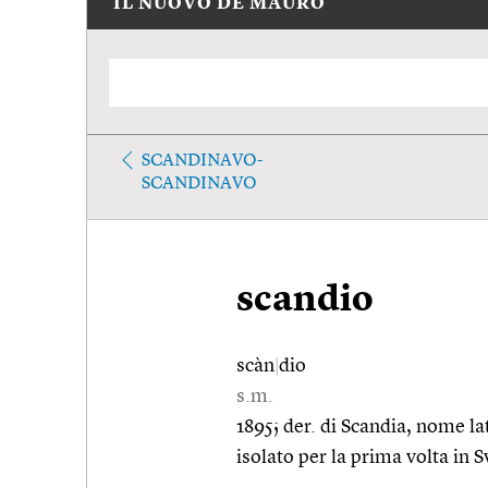
IL NUOVO DE MAURO
SCANDINAVO-
SCANDINAVO
scandio
scàn
|
dio
s.m.
1895; der. di Scandia, nome la
isolato per la prima volta in S