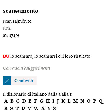
scansamento
scan
|
sa
|
mén
|
to
s.m.
av. 1729;
BU
lo scansare, lo scansarsi e il loro risultato
Correzioni e suggerimenti
Condividi
Il dizionario di italiano dalla a alla z
A
B
C
D
E
F
G
H
I
J
K
L
M
N
O
P
Q
R
S
T
U
V
W
X
Y
Z