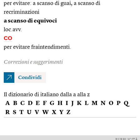
per evitare: a scanso di guai, a scanso di
recriminazioni
a scanso di equivoci
loc.avv.
CO
per evitare fraintendimenti.
Correzioni e suggerimenti
Condividi
Il dizionario di italiano dalla a alla z
A
B
C
D
E
F
G
H
I
J
K
L
M
N
O
P
Q
R
S
T
U
V
W
X
Y
Z
PUBBLICITÀ