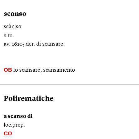
scanso
scàn
|
so
s.m.
av. 1610; der. di scansare.
OB
lo scansare, scansamento
Polirematiche
a scanso di
loc.prep.
CO