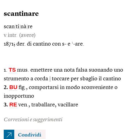
scantinare
scan
|
ti
|
nà
|
re
v.intr. (avere)
1
1871; der. di cantino con s- e
-are.
TS
1.
mus. emettere una nota falsa suonando uno
strumento a corda
|
toccare per sbaglio il cantino
2.
BU
fig., comportarsi in modo sconveniente o
inopportuno
3.
RE
ven., traballare, vacillare
Correzioni e suggerimenti
Condividi