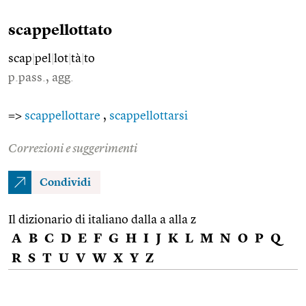
scappellottato
scap
|
pel
|
lot
|
tà
|
to
p.pass., agg.
=>
scappellottare
,
scappellottarsi
Correzioni e suggerimenti
Condividi
Il dizionario di italiano dalla a alla z
A
B
C
D
E
F
G
H
I
J
K
L
M
N
O
P
Q
R
S
T
U
V
W
X
Y
Z