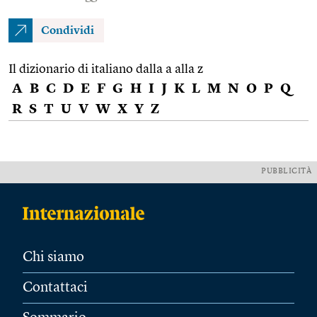
Condividi
Il dizionario di italiano dalla a alla z
A
B
C
D
E
F
G
H
I
J
K
L
M
N
O
P
Q
R
S
T
U
V
W
X
Y
Z
PUBBLICITÀ
Chi siamo
Contattaci