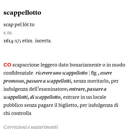
scappellotto
scap
|
pel
|
lòt
|
to
s.m.
1614-17; etim. incerta.
CO
scapaccione leggero dato bonariamente o in modo
confidenziale:
ricevere uno scappellotto
|
fig.,
essere
promosso
,
passare a scappellotti
, senza meritarlo, per
indulgenza dell’esaminatore;
entrare
,
passare a
scappellotti
,
di scappellotto
, entrare in un locale
pubblico senza pagare il biglietto, per indulgenza di
chi controlla
Correzioni e suggerimenti