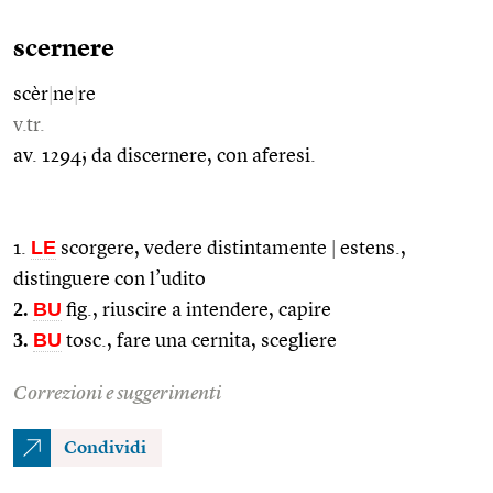
scernere
scèr
|
ne
|
re
v.tr.
av. 1294; da discernere, con aferesi.
LE
1.
scorgere, vedere distintamente
|
estens.,
distinguere con l’udito
2.
BU
fig., riuscire a intendere, capire
3.
BU
tosc., fare una cernita, scegliere
Correzioni e suggerimenti
Condividi