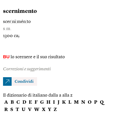
scernimento
scer
|
ni
|
mén
|
to
s.m.
1300 ca;
BU
lo scernere e il suo risultato
Correzioni e suggerimenti
Condividi
Il dizionario di italiano dalla a alla z
A
B
C
D
E
F
G
H
I
J
K
L
M
N
O
P
Q
R
S
T
U
V
W
X
Y
Z