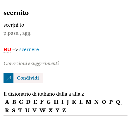
scernito
scer
|
nì
|
to
p.pass., agg.
BU
=>
scernere
Correzioni e suggerimenti
Condividi
Il dizionario di italiano dalla a alla z
A
B
C
D
E
F
G
H
I
J
K
L
M
N
O
P
Q
R
S
T
U
V
W
X
Y
Z