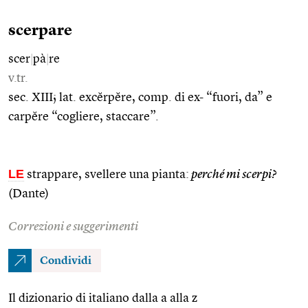
scerpare
scer
|
pà
|
re
v.tr.
sec. XIII; lat. excĕrpĕre, comp. di ex- “fuori, da” e
carpĕre “cogliere, staccare”.
LE
strappare, svellere una pianta:
perché mi scerpi?
(Dante)
Correzioni e suggerimenti
Condividi
Il dizionario di italiano dalla a alla z