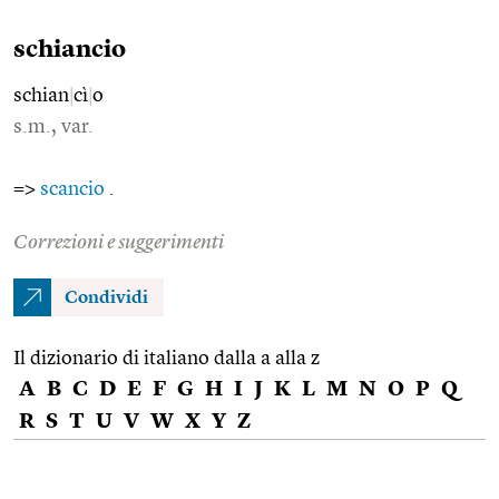
schiancio
schian
|
cì
|
o
s.m., var.
=>
scancio
.
Correzioni e suggerimenti
Condividi
Il dizionario di italiano dalla a alla z
A
B
C
D
E
F
G
H
I
J
K
L
M
N
O
P
Q
R
S
T
U
V
W
X
Y
Z