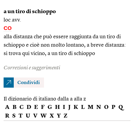
a un tiro di schioppo
loc.avv.
CO
alla distanza che può essere raggiunta da un tiro di
schioppo e cioè non molto lontano, a breve distanza:
si trova qui vicino, a un tiro di schioppo
Correzioni e suggerimenti
Condividi
Il dizionario di italiano dalla a alla z
A
B
C
D
E
F
G
H
I
J
K
L
M
N
O
P
Q
R
S
T
U
V
W
X
Y
Z