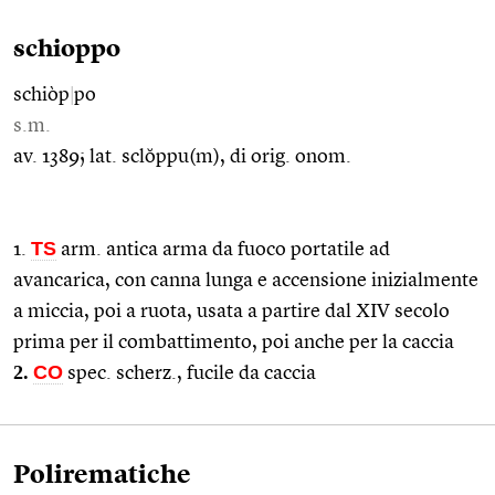
schioppo
schiòp
|
po
s.m.
av. 1389; lat. sclŏppu(m), di orig. onom.
TS
1.
arm. antica arma da fuoco portatile ad
avancarica, con canna lunga e accensione inizialmente
a miccia, poi a ruota, usata a partire dal XIV secolo
prima per il combattimento, poi anche per la caccia
2.
CO
spec. scherz., fucile da caccia
Polirematiche