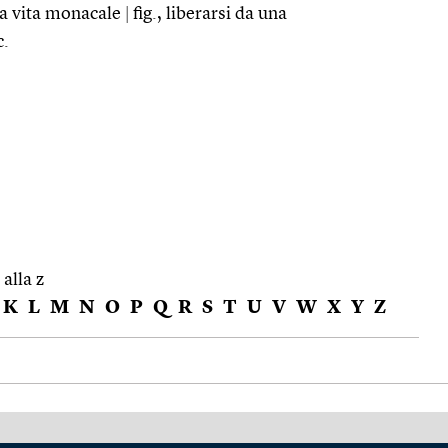
la vita monacale
|
fig., liberarsi da una
c.
 alla z
K
L
M
N
O
P
Q
R
S
T
U
V
W
X
Y
Z