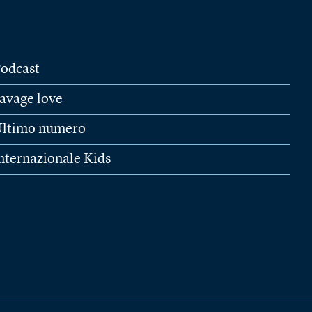
odcast
avage love
ltimo numero
nternazionale Kids