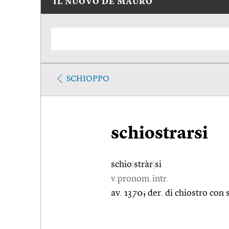
IL NUOVO DE MAURO
SCHIOPPO
schiostrarsi
schio
|
stràr
|
si
v.pronom.intr.
av. 1370; der. di chiostro con 