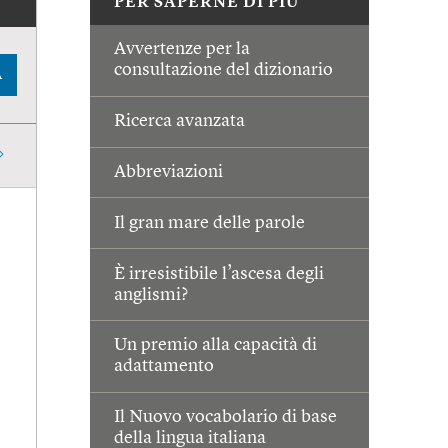
PER SAPERNE DI PIÙ
Avvertenze per la
consultazione del dizionario
A
Ricerca avanzata
Abbreviazioni
Il gran mare delle parole
È irresistibile l’ascesa degli
anglismi?
Un premio alla capacità di
adattamento
Il Nuovo vocabolario di base
della lingua italiana