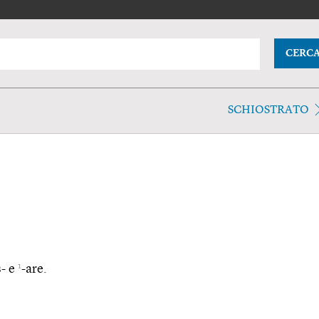
CERC
SCHIOSTRATO
1
s- e
-are.