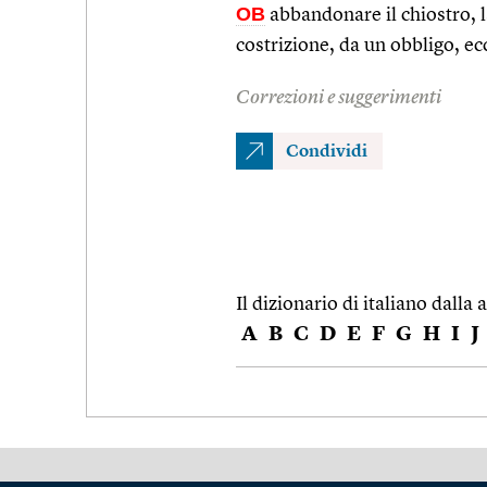
OB
abbandonare il chiostro, 
costrizione, da un obbligo, ec
Correzioni e suggerimenti
Condividi
Il dizionario di italiano dalla a
A
B
C
D
E
F
G
H
I
J