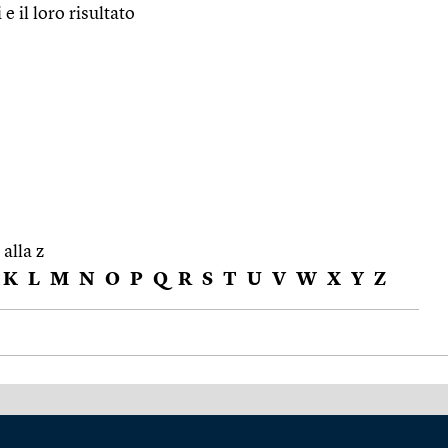
e il loro risultato
 alla z
K
L
M
N
O
P
Q
R
S
T
U
V
W
X
Y
Z