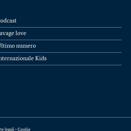
odcast
avage love
ltimo numero
nternazionale Kids
te legali
•
Cookie