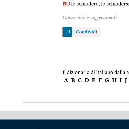
BU
lo schiudere, lo schiudersi 
Correzioni e suggerimenti
Condividi
Il dizionario di italiano dalla a
A
B
C
D
E
F
G
H
I
J