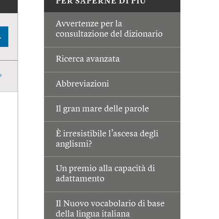
PER SAPERNE DI PIÙ
Avvertenze per la
consultazione del dizionario
A
Ricerca avanzata
Abbreviazioni
Il gran mare delle parole
È irresistibile l’ascesa degli
anglismi?
Un premio alla capacità di
adattamento
Il Nuovo vocabolario di base
della lingua italiana