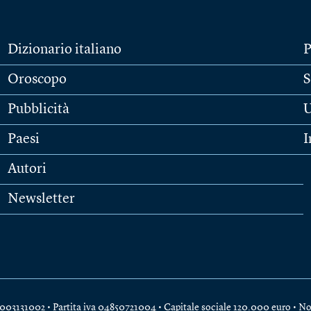
Dizionario italiano
P
Oroscopo
S
Pubblicità
U
Paesi
I
Autori
Newsletter
e 04003131002 • Partita iva 04850721004 • Capitale sociale 120.000 euro •
No