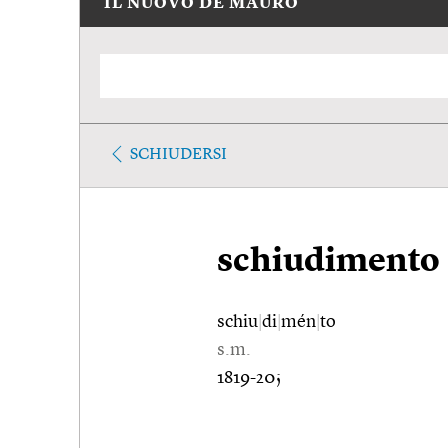
IL NUOVO DE MAURO
SCHIUDERSI
schiudimento
schiu
|
di
|
mén
|
to
s.m.
1819-20;