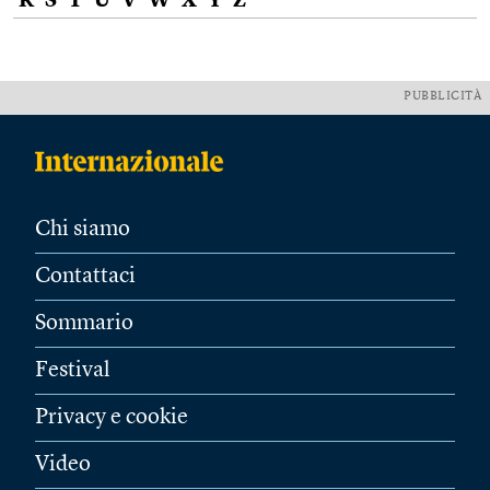
R
S
T
U
V
W
X
Y
Z
PUBBLICITÀ
Chi siamo
Contattaci
Sommario
Festival
Privacy e cookie
Video