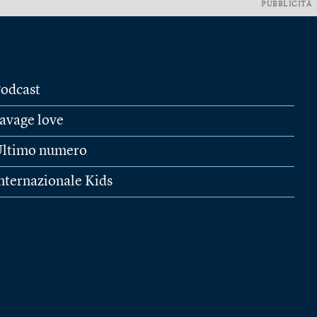
PUBBLICITÀ
odcast
avage love
ltimo numero
nternazionale Kids