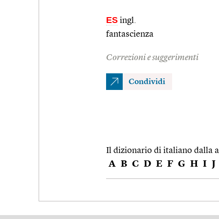
ES
ingl.
fantascienza
Correzioni e suggerimenti
Condividi
Il dizionario di italiano dalla a
A
B
C
D
E
F
G
H
I
J