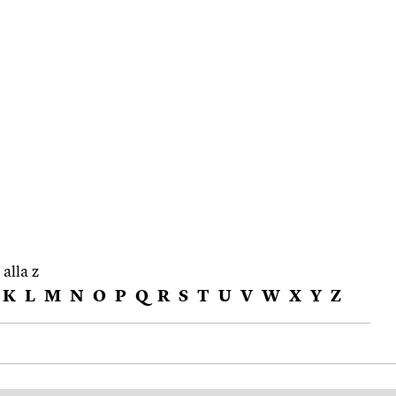
 alla z
K
L
M
N
O
P
Q
R
S
T
U
V
W
X
Y
Z