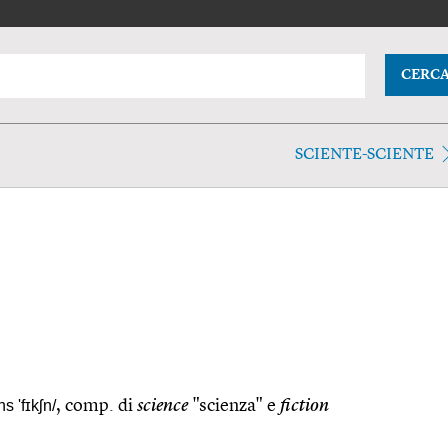
CERC
SCIENTE-SCIENTE
ns 'fɪkʃn/
, comp. di
science
"scienza" e
fiction