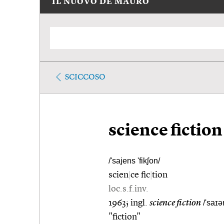
IL NUOVO DE MAURO
SCICCOSO
science fiction
/'sajens 'fikʃon/
scien
|
ce fic
|
tion
loc.s.f.inv.
1963; ingl.
science fiction
/'saɪə
"fiction"