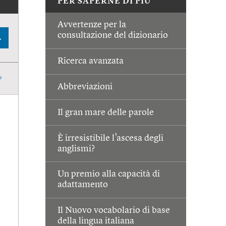
PER SAPERNE DI PIÙ
Avvertenze per la
consultazione del dizionario
A
Ricerca avanzata
Abbreviazioni
Il gran mare delle parole
È irresistibile l’ascesa degli
anglismi?
Un premio alla capacità di
adattamento
Il Nuovo vocabolario di base
della lingua italiana