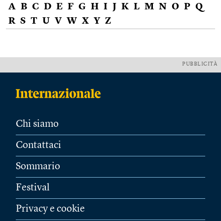
A
B
C
D
E
F
G
H
I
J
K
L
M
N
O
P
Q
R
S
T
U
V
W
X
Y
Z
PUBBLICITÀ
Chi siamo
Contattaci
Sommario
Festival
Privacy e cookie