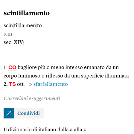
scintillamento
scin
|
til
|
la
|
mén
|
to
s.m.
sec. XIV;
CO
1.
bagliore più o meno intenso emanato da un
corpo luminoso o riflesso da una superficie illuminata
2.
TS
ott. =>
sfarfallamento
Correzioni e suggerimenti
Condividi
Il dizionario di italiano dalla a alla z