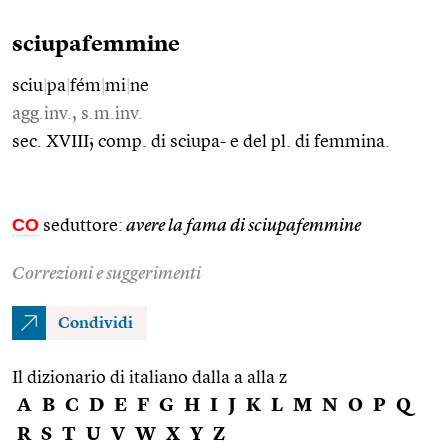
sciupafemmine
sciu
|
pa
|
fém
|
mi
|
ne
agg.inv., s.m.inv.
sec. XVIII; comp. di sciupa- e del pl. di femmina.
CO
seduttore:
avere la fama di sciupafemmine
Correzioni e suggerimenti
Condividi
Il dizionario di italiano dalla a alla z
A
B
C
D
E
F
G
H
I
J
K
L
M
N
O
P
Q
R
S
T
U
V
W
X
Y
Z