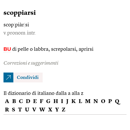
scoppiarsi
scop
|
piàr
|
si
v.pronom.intr.
BU
di pelle o labbra, screpolarsi, aprirsi
Correzioni e suggerimenti
Condividi
Il dizionario di italiano dalla a alla z
A
B
C
D
E
F
G
H
I
J
K
L
M
N
O
P
Q
R
S
T
U
V
W
X
Y
Z