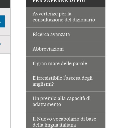
PER SAPERNE DI PIÙ
Avvertenze per la
consultazione del dizionario
A
Ricerca avanzata
Abbreviazioni
Il gran mare delle parole
È irresistibile l’ascesa degli
anglismi?
Un premio alla capacità di
adattamento
Il Nuovo vocabolario di base
della lingua italiana