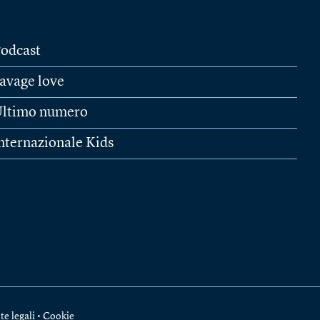
odcast
avage love
ltimo numero
nternazionale Kids
te legali
•
Cookie