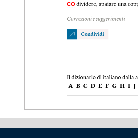
CO
dividere, spaiare una copp
Correzioni e suggerimenti
Condividi
Il dizionario di italiano dalla a
A
B
C
D
E
F
G
H
I
J