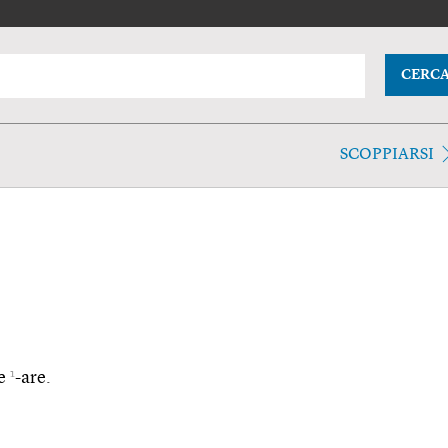
CERC
SCOPPIARSI
1
 e
-are.