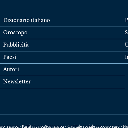
Dizionario italiano
P
Oroscopo
S
Pubblicità
U
Paesi
I
Autori
Newsletter
e 04003131002 • Partita iva 04850721004 • Capitale sociale 120.000 euro •
No