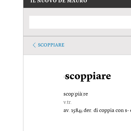
IL NUOVO DE MAURO
SCOPPIARE
scoppiare
2
scop
|
pià
|
re
v.tr.
av. 1584; der. di coppia con s-