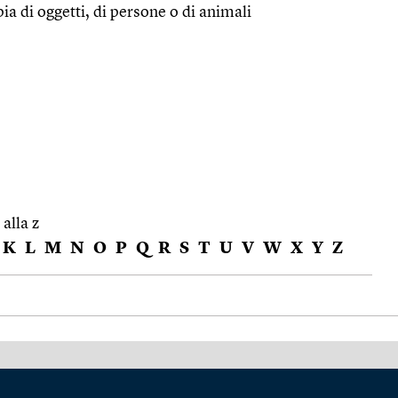
ia di oggetti, di persone o di animali
 alla z
K
L
M
N
O
P
Q
R
S
T
U
V
W
X
Y
Z