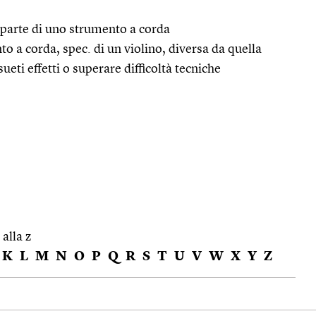
 parte di uno strumento a corda
 a corda, spec. di un violino, diversa da quella
ueti effetti o superare difficoltà tecniche
 alla z
K
L
M
N
O
P
Q
R
S
T
U
V
W
X
Y
Z