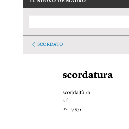
IL NUOVO DE MAURO
SCORDATO
scordatura
scor
|
da
|
tù
|
ra
s.f.
av. 1795;