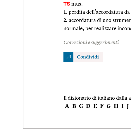
TS
mus.
1.
perdita dell’accordatura da
2.
accordatura di uno strumento
normale, per realizzare incons
Correzioni e suggerimenti
Condividi
Il dizionario di italiano dalla a
A
B
C
D
E
F
G
H
I
J