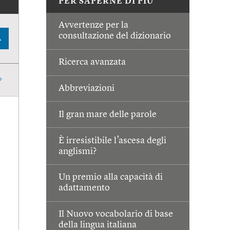
PER SAPERNE DI PIÙ
Avvertenze per la
consultazione del dizionario
A
Ricerca avanzata
Abbreviazioni
Il gran mare delle parole
È irresistibile l’ascesa degli
anglismi?
Un premio alla capacità di
adattamento
Il Nuovo vocabolario di base
della lingua italiana