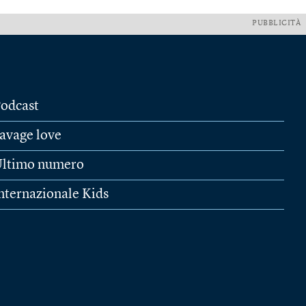
PUBBLICITÀ
odcast
avage love
ltimo numero
nternazionale Kids